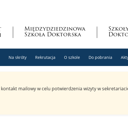
Międzydziedzinowa
Szkoł
Szkoła Doktorska
Dokto
Na skróty
Rekrutacja
O szkole
Do pobrania
Akt
kontakt mailowy w celu potwierdzenia wizyty w sekretariacie 