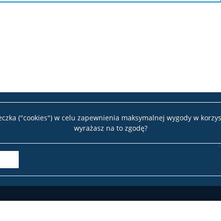
teczka ("cookies") w celu zapewnienia maksymalnej wygody w korzys
wyrażasz na to zgodę?