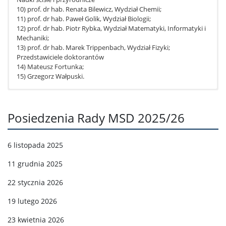
10) prof. dr hab. Renata Bilewicz, Wydział Chemii;
11) prof. dr hab. Paweł Golik, Wydział Biologii;
12) prof. dr hab. Piotr Rybka, Wydział Matematyki, Informatyki i
Mechaniki;
13) prof. dr hab. Marek Trippenbach, Wydział Fizyki;
Przedstawiciele doktorantów
14) Mateusz Fortunka;
15) Grzegorz Wałpuski.
przewodniczący Rady Międzydziedzinowej Szkoły
Doktorskiej, prof. dr hab. Maciej Abramowicz;
Posiedzenia Rady MSD 2025/26
prof. dr hab. Grzegorz Godlewski – dziedzina nauk
humanistycznych;
prof. dr hab. Małgorzata Grzegorzewska –
6 listopada 2025
dziedzina nauk humanistycznych;
prof. dr hab. Anna Skolimowska – dziedzina nauk
11 grudnia 2025
humanistycznych;
prof. dr hab. Kacper Pobłocki – dziedzina nauk
22 stycznia 2026
humanistycznych;
dr hab. Paweł Kaczmarczyk – dziedzina nauk
19 lutego 2026
społecznych;
23 kwietnia 2026
dr hab. Michał Krawczyk, prof. ucz. – dziedzina