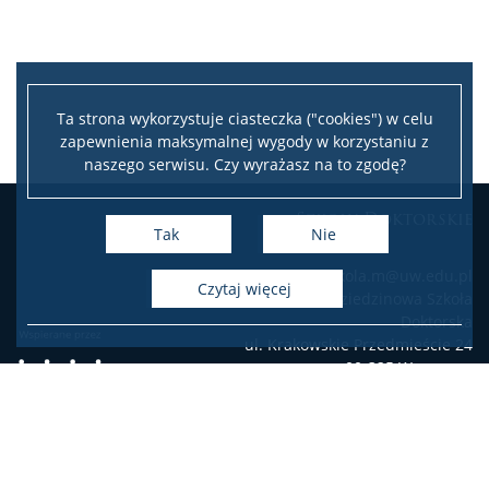
Ta strona wykorzystuje ciasteczka ("cookies") w celu
zapewnienia maksymalnej wygody w korzystaniu z
naszego serwisu. Czy wyrażasz na to zgodę?
Szkoły Doktorskie
Tak
Nie
e-mail: szkola.m@uw.edu.pl
czytaj więcej
Międzydziedzinowa Szkoła
Doktorska
ul. Krakowskie Przedmieście 24
00-325 Warszawa
Deklaracja dostępności