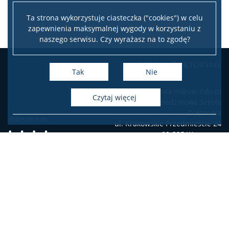
4 maja 2026
Ta strona wykorzystuje ciasteczka ("cookies") w celu
zapewnienia maksymalnej wygody w korzystaniu z
naszego serwisu. Czy wyrażasz na to zgodę?
Szkoły Doktorskie
Tak
Nie
e-mail: szkola.m@uw.edu.pl
czytaj więcej
Międzydziedzinowa Szkoła
Doktorska
ul. Krakowskie Przedmieście 24
00-325 Warszawa
Deklaracja dostępności
Mapa stron