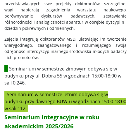
przedstawiających swe projekty doktorantów, szczególnej
wagi nabierają zagadnienia warsztatu naukowego,
porównywanie dyskursów badawczych, zestawianie
różnorodności i analogiczności aparatur w obrębie dyscyplin i
dziedzin pokrewnych i odmiennych.
Zajęcia integrują doktorantów MSD, ułatwiając im tworzenie
wiarygodnego, zaangażowanego i rozumiejącego swoją
odrębność interdyscyplinarnego środowiska młodych badaczy
i ich promotorów.
Seminarium w semestrze zimowym odbywa się w
budynku przy ul. Dobra 55 w godzinach 15:00-18:00 w
sali 0.246.
Seminarium w semestrze letnim odbywa się w
budynku przy dawnego BUW-u w godzinach 15:00-18:00
w sali 112
Seminarium Integracyjne w roku
akademickim 2025/2026