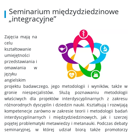
Seminarium międzydziedzinowe
Do pobrania
„integracyjne”
Akty prawne
Zajęcia mają na
celu
kształtowanie
Kontakt
umiejętności
przedstawiania i
Organizacja roku akademickiego
omawiania w
języku
angielskim
Mapa strony
projektu badawczego, jego metodologii i wyników, także w
gronie niespecjalistów. Służą poznawaniu metodologii
właściwych dla projektów interdyscyplinarnych z zakresu
różnorodnych dyscyplin i dziedzin nauki. Kształtują i rozwijają
kompetenecje zarówno w zakresie teorii i metodologii badań
interdyscyplinarnych i międzydziedzinowych, jak i szerzej
pojętej problematyki metawiedzy i metanauki. Podczas debaty
seminaryjnej, w której udział biorą także promotorzy