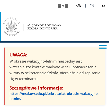
Pytania i odpowiedzi
A
EN
O szkole
Międzydziedzinowa
Szkoła Doktorska
Dyrekcja
Lista doktorantów
UWAGA:
Rada MSD
W okresie wakacyjno-letnim niezbędny jest
wcześniejszy kontakt mailowy w celu potwierdzenia
wizyty w sekretariacie Szkoły, niezależnie od zapisania
Rada doktorantów MSD
się w terminarzu.
Szczegółowe informacje:
Wydarzenia MSD
https://msd.uw.edu.pl/sekretariat-okresie-wakacyjno-
letnim/
Dokonania doktorantów