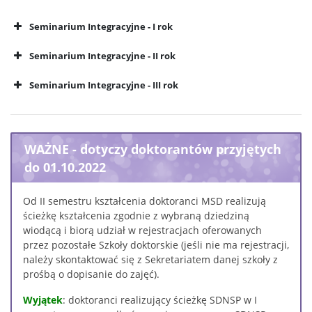
Seminarium Integracyjne - I rok
27 października 2025
Seminarium Integracyjne - II rok
Zajęcia metodologiczne
20 października 2025
Seminarium Integracyjne - III rok
24 listopada 2025
Zajęcia metodologiczne
13 października 2025
17 listopada 2025
Zajęcia metodologiczne
WAŻNE - dotyczy doktorantów przyjętych
3 listopada 2025
do 01.10.2022
15 grudnia 2025
Od II semestru kształcenia doktoranci MSD realizują
ścieżkę kształcenia zgodnie z wybraną dziedziną
8 grudnia 2025
wiodącą i biorą udział w rejestracjach oferowanych
1 grudnia 2025
przez pozostałe Szkoły doktorskie (jeśli nie ma rejestracji,
26 stycznia 2026
należy skontaktować się z Sekretariatem danej szkoły z
prośbą o dopisanie do zajęć).
19 stycznia 2026
Wyjątek
: doktoranci realizujący ścieżkę SDNSP w I