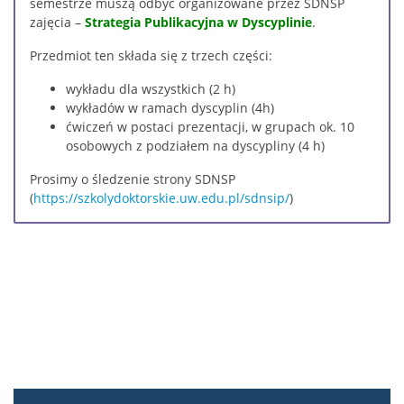
semestrze muszą odbyć organizowane przez SDNSP
12 stycznia 2026
zajęcia –
Strategia Publikacyjna w Dyscyplinie
.
2 marca 2026
Przedmiot ten składa się z trzech części:
wykładu dla wszystkich (2 h)
23 lutego 2026
wykładów w ramach dyscyplin (4h)
16 lutego 2026
Zajęcia wg. pomysłu doktorantów
ćwiczeń w postaci prezentacji, w grupach ok. 10
23 marca 2026
osobowych z podziałem na dyscypliny (4 h)
16 marca 2026
Prosimy o śledzenie strony SDNSP
Zajęcia wg. pomysłu doktorantów
(
https://szkolydoktorskie.uw.edu.pl/sdnsip/
)
9 marca 2026
20 kwietnia 2026
27 kwietnia 2026
Zajęcia wg. pomysłu doktorantów
11 maja 2026
13 kwietnia 2026
Zajęcia wg. pomysłu doktorantów
18 maja 2026