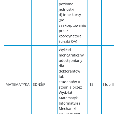
poziome
jednostki
d) Inne kursy
(po
zaakceptowaniu
przez
koordynatora
ścieżki QA)
Wykład
monograficzny
udostępniany
dla
doktorantów
lub
studentów II
MATEMATYKA
SDNŚiP
15
I lub II
stopnia przez
Wydział
Matematyki,
Informatyki i
Mechaniki
Uniwersytetu