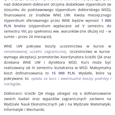
nad doktoratem doktorant otrzyma dodatkowe stypendium (w
stosunku do podstawowego stypendium doktorskiego MSD),
finansowane ze środków WNE UW. Kwota miesięcznego
stypendium oferowanego przez WNE będzie wynosić
1 000
PLN brutto
(stypendium wypłacane od V semestru do
semestru VIII, po spełnieniu ww. warunków (nie dłużej niż – w
sumie – przez 24 miesiące)).
WNE UW pokrywa koszty uczestnictwa w kursie w
renomowanej uczelni zagranicznej
. Uczestnictwo w kursie
wymaga akceptacji promotorów, koordynatora ścieżki QA oraz
dziekana WNE UW i dyrektora MSD. Kurs może być
realizowany od III semestru kształcenia w MSD. Maksymalny
koszt dofinansowania to
15 000 PLN
. Wydatki, które są
pokrywane, to:
opłata za kurs i ewentualne koszty podróży i
noclegów
.
Doktoranci ścieżki QA mogą ubiegać się o dofinansowanie
swoich badań oraz wyjazdów zagranicznych zarówno na
Wydziale Nauk Ekonomicznych jak i na Wydziale Matematyki,
Informatyki i Mechaniki.