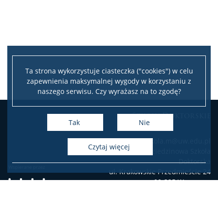
Ta strona wykorzystuje ciasteczka ("cookies") w celu
zapewnienia maksymalnej wygody w korzystaniu z
naszego serwisu. Czy wyrażasz na to zgodę?
Szkoły Doktorskie
Tak
Nie
e-mail: szkola.m@uw.edu.pl
czytaj więcej
Międzydziedzinowa Szkoła
Doktorska
ul. Krakowskie Przedmieście 24
00-325 Warszawa