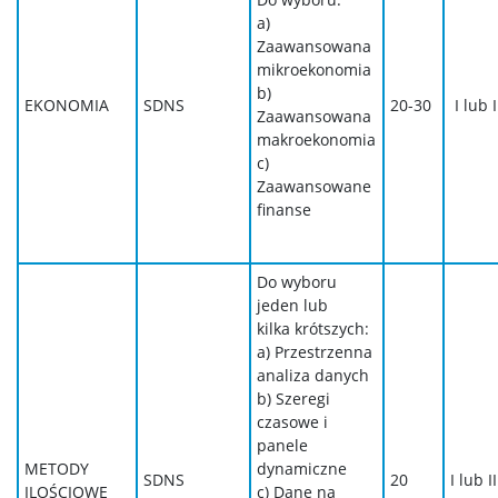
a)
Zaawansowana
mikroekonomia
b)
EKONOMIA
SDNS
20-30
I lub I
Zaawansowana
makroekonomia
c)
Zaawansowane
finanse
Do wyboru
jeden lub
kilka krótszych:
a) Przestrzenna
analiza danych
b) Szeregi
czasowe i
panele
METODY
dynamiczne
SDNS
20
I lub II
ILOŚCIOWE
c) Dane na