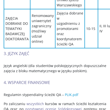
Warszawskiego
Zajęcia dobrane
Renomowany
ZAJĘCIA
w
uniwersytet
DOBRANE DO
uzgodnieniu z
zagraniczny
II, III 
TEMATYKI
promotorami
10-15
(możliwy
IV
BADAWCZEJ
oraz
udział
DOKTORANTA
koordynatorem
online)
ścieżki QA
3. JĘZYK ZAJĘĆ
Język angielski (dla studentów polskojęzycznych dopuszczalne
zajęcia z bloku matematycznego w języku polskim).
4. WSPARCIE FINANSOWE
Regulamin stypendialny ścieżki QA –
PLIK.pdf
Po zaliczaniu
wszystkich
kursów w ramach ścieżki kształcenia
QA oraz po
pozytywnej ocenie śródokresowej
postępu prac