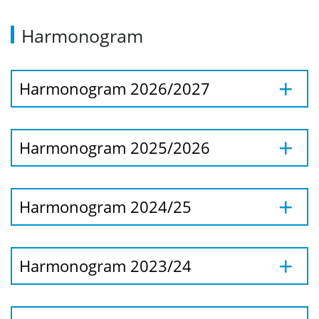
Harmonogram
Stypendia
Wyniki
Harmonogram 2026/2027
Pytania i odpowiedzi
Harmonogram 2025/2026
O szkole
Harmonogram 2024/25
Dyrekcja
Lista doktorantów
Harmonogram 2023/24
Rada MSD