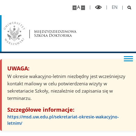
Zakwaterowanie
A
EN
Sprawy techniczne
Międzydziedzinowa
Szkoła Doktorska
Wsparcie psychospołeczne
Rekrutacja
UWAGA:
W okresie wakacyjno-letnim niezbędny jest wcześniejszy
Harmonogram
kontakt mailowy w celu potwierdzenia wizyty w
sekretariacie Szkoły, niezależnie od zapisania się w
Wymagane dokumenty
terminarzu.
Szczegółowe informacje:
Forma postępowania oraz kryteria oceny
https://msd.uw.edu.pl/sekretariat-okresie-wakacyjno-
letnim/
Promotorzy