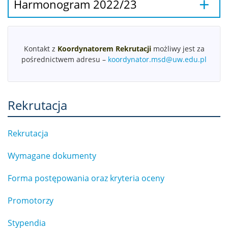
Harmonogram 2022/23
Rada doktorantów MSD
Wydarzenia MSD
Kontakt z
Koordynatorem Rekrutacji
możliwy jest za
pośrednictwem adresu –
koordynator.msd@uw.edu.pl
Dokonania doktorantów
Rekrutacja
Do pobrania
Rekrutacja
Akty prawne
Wymagane dokumenty
Kontakt
Forma postępowania oraz kryteria oceny
Promotorzy
Organizacja roku akademickiego
Stypendia